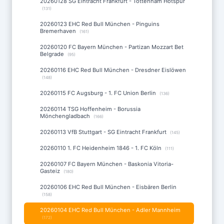
20260128 SG Eintracht Frankfurt - Tottenham Hotspur
(131)
20260123 EHC Red Bull München - Pinguins
Bremerhaven
(161)
20260120 FC Bayern München - Partizan Mozzart Bet
Belgrade
(95)
20260116 EHC Red Bull München - Dresdner Eislöwen
(148)
20260115 FC Augsburg - 1. FC Union Berlin
(136)
20260114 TSG Hoffenheim - Borussia
Mönchengladbach
(166)
20260113 VfB Stuttgart - SG Eintracht Frankfurt
(145)
20260110 1. FC Heidenheim 1846 - 1. FC Köln
(111)
20260107 FC Bayern München - Baskonia Vitoria-
Gasteiz
(180)
20260106 EHC Red Bull München - Eisbären Berlin
(158)
20260104 EHC Red Bull München - Adler Mannheim
(172)