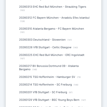
20260313 EHC Red Bull München - Straubing Tigers
(163)
20260312 FC Bayern München - Anadolu Efes Istanbul
(128)
20260310 Atalanta Bergamo - FC Bayern München
(191)
20260303 Deutschland - Slowenien
(141)
20260226 VfB Stuttgart - Celtic Glasgow
(140)
20260225 EHC Red Bull München - ERC Ingolstadt
(167)
20260217 BV Borussia Dortmund 09 - Atalanta
Bergamo
(146)
20260215 TSG Hoffenheim - Hamburger SV
(79)
20260214 TSG Hoffenheim - SC Freiburg
(146)
20260201 VfB Stuttgart - SC Freiburg
(97)
20260129 VfB Stuttgart - BSC Young Boys Bern
(147)