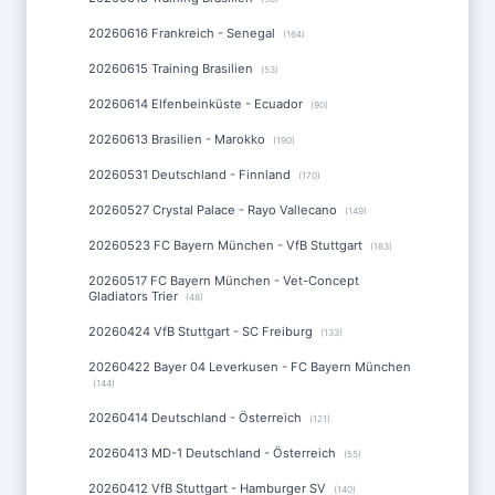
20260616 Frankreich - Senegal
(164)
20260615 Training Brasilien
(53)
20260614 Elfenbeinküste - Ecuador
(90)
20260613 Brasilien - Marokko
(190)
20260531 Deutschland - Finnland
(170)
20260527 Crystal Palace - Rayo Vallecano
(149)
20260523 FC Bayern München - VfB Stuttgart
(183)
20260517 FC Bayern München - Vet-Concept
Gladiators Trier
(48)
20260424 VfB Stuttgart - SC Freiburg
(133)
20260422 Bayer 04 Leverkusen - FC Bayern München
(144)
20260414 Deutschland - Österreich
(121)
20260413 MD-1 Deutschland - Österreich
(55)
20260412 VfB Stuttgart - Hamburger SV
(140)