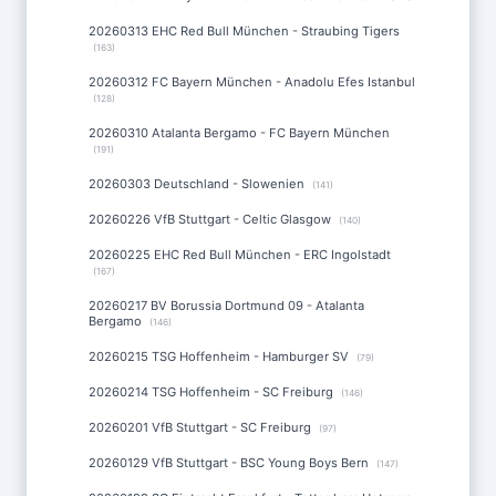
20260313 EHC Red Bull München - Straubing Tigers
(163)
20260312 FC Bayern München - Anadolu Efes Istanbul
(128)
20260310 Atalanta Bergamo - FC Bayern München
(191)
20260303 Deutschland - Slowenien
(141)
20260226 VfB Stuttgart - Celtic Glasgow
(140)
20260225 EHC Red Bull München - ERC Ingolstadt
(167)
20260217 BV Borussia Dortmund 09 - Atalanta
Bergamo
(146)
20260215 TSG Hoffenheim - Hamburger SV
(79)
20260214 TSG Hoffenheim - SC Freiburg
(146)
20260201 VfB Stuttgart - SC Freiburg
(97)
20260129 VfB Stuttgart - BSC Young Boys Bern
(147)