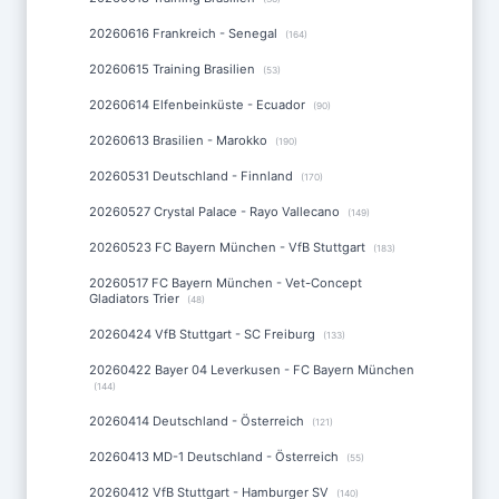
20260616 Frankreich - Senegal
(164)
20260615 Training Brasilien
(53)
20260614 Elfenbeinküste - Ecuador
(90)
20260613 Brasilien - Marokko
(190)
20260531 Deutschland - Finnland
(170)
20260527 Crystal Palace - Rayo Vallecano
(149)
20260523 FC Bayern München - VfB Stuttgart
(183)
20260517 FC Bayern München - Vet-Concept
Gladiators Trier
(48)
20260424 VfB Stuttgart - SC Freiburg
(133)
20260422 Bayer 04 Leverkusen - FC Bayern München
(144)
20260414 Deutschland - Österreich
(121)
20260413 MD-1 Deutschland - Österreich
(55)
20260412 VfB Stuttgart - Hamburger SV
(140)