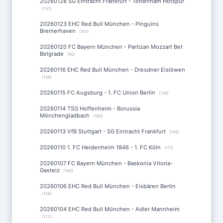
20260128 SG Eintracht Frankfurt - Tottenham Hotspur
(131)
20260123 EHC Red Bull München - Pinguins
Bremerhaven
(161)
20260120 FC Bayern München - Partizan Mozzart Bet
Belgrade
(95)
20260116 EHC Red Bull München - Dresdner Eislöwen
(148)
20260115 FC Augsburg - 1. FC Union Berlin
(136)
20260114 TSG Hoffenheim - Borussia
Mönchengladbach
(166)
20260113 VfB Stuttgart - SG Eintracht Frankfurt
(145)
20260110 1. FC Heidenheim 1846 - 1. FC Köln
(111)
20260107 FC Bayern München - Baskonia Vitoria-
Gasteiz
(180)
20260106 EHC Red Bull München - Eisbären Berlin
(158)
20260104 EHC Red Bull München - Adler Mannheim
(172)