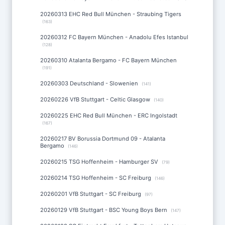
20260313 EHC Red Bull München - Straubing Tigers
(163)
20260312 FC Bayern München - Anadolu Efes Istanbul
(128)
20260310 Atalanta Bergamo - FC Bayern München
(191)
20260303 Deutschland - Slowenien
(141)
20260226 VfB Stuttgart - Celtic Glasgow
(140)
20260225 EHC Red Bull München - ERC Ingolstadt
(167)
20260217 BV Borussia Dortmund 09 - Atalanta
Bergamo
(146)
20260215 TSG Hoffenheim - Hamburger SV
(79)
20260214 TSG Hoffenheim - SC Freiburg
(146)
20260201 VfB Stuttgart - SC Freiburg
(97)
20260129 VfB Stuttgart - BSC Young Boys Bern
(147)