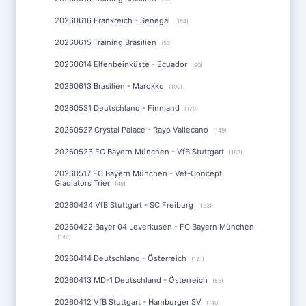
20260616 Frankreich - Senegal
(164)
20260615 Training Brasilien
(53)
20260614 Elfenbeinküste - Ecuador
(90)
20260613 Brasilien - Marokko
(190)
20260531 Deutschland - Finnland
(170)
20260527 Crystal Palace - Rayo Vallecano
(149)
20260523 FC Bayern München - VfB Stuttgart
(183)
20260517 FC Bayern München - Vet-Concept
Gladiators Trier
(48)
20260424 VfB Stuttgart - SC Freiburg
(133)
20260422 Bayer 04 Leverkusen - FC Bayern München
(144)
20260414 Deutschland - Österreich
(121)
20260413 MD-1 Deutschland - Österreich
(55)
20260412 VfB Stuttgart - Hamburger SV
(140)