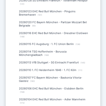
20260128 SG Eintracht Frankfurt - Tottenham Hotspur
(131)
20260123 EHC Red Bull München - Pinguins
Bremerhaven
(161)
20260120 FC Bayern München - Partizan Mozzart Bet
Belgrade
(95)
20260116 EHC Red Bull München - Dresdner Eislöwen
(148)
20260115 FC Augsburg - 1. FC Union Berlin
(136)
20260114 TSG Hoffenheim - Borussia
Mönchengladbach
(166)
20260113 VfB Stuttgart - SG Eintracht Frankfurt
(145)
20260110 1. FC Heidenheim 1846 - 1. FC Köln
(111)
20260107 FC Bayern München - Baskonia Vitoria-
Gasteiz
(180)
20260106 EHC Red Bull München - Eisbären Berlin
(158)
20260104 EHC Red Bull München - Adler Mannheim
(172)