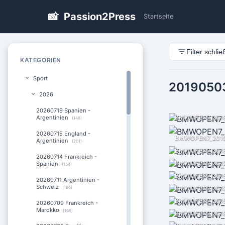
📸
Passion2Press
Startseite
Filter schli
KATEGORIEN
Sport
20190503
2026
20260719 Spanien -
BMWOPEN7_201
Argentinien
(148)
20260715 England -
BMWOPEN7_2019
Argentinien
(201)
BMWOPEN7_201
20260714 Frankreich -
BMWOPEN7_201
Spanien
(154)
BMWOPEN7_2019
20260711 Argentinien -
Schweiz
BMWOPEN7_2019
(186)
BMWOPEN7_2019
20260709 Frankreich -
Marokko
(169)
BMWOPEN7_2019