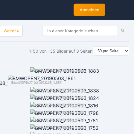
Anmelden
Weiter »
1-50 von 135 Bilder auf 3 Seiten
BMWOPEN7_20190503_1883
BMWOPEN7_20190503_1871
BMWOPEN7_20190503_1861
BMWOPEN7_20190503_1838
BMWOPEN7_20190503_1824
BMWOPEN7_20190503_1816
BMWOPEN7_20190503_1798
BMWOPEN7_20190503_1781
BMWOPEN7_20190503_1752