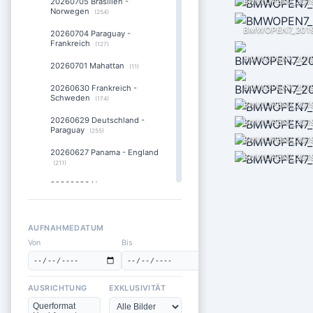
BMWOPEN7_2019
20260705 Brasilien -
Norwegen
(254)
BMWOPEN7_2019
20260704 Paraguay -
Frankreich
(127)
20260701 Mahattan
(11)
20260630 Frankreich -
Schweden
(174)
BMWOPEN7_201
20260629 Deutschland -
BMWOPEN7_2019
Paraguay
(255)
BMWOPEN7_2019
20260627 Panama - England
BMWOPEN7_2019
(211)
20260626 Norwegen -
Frankreich
(168)
20260625 Ecuador -
Deutschland
(280)
AUFNAHMEDATUM
Von
Bis
20260624 Deutsche Fans
am Times Square
(17)
20260623 England - Ghana
AUSRICHTUNG
EXKLUSIVITÄT
(195)