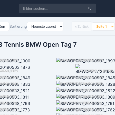
Sortierung
eßen
« Zurück
 Tennis BMW Open Tag 7
90503_1900
BMWOPEN7_20190503_1893
0503_1876
90503_1849
BMWOPEN7_20190503_1845
90503_1833
BMWOPEN7_20190503_1828
0503_1821
BMWOPEN7_20190503_1822
0503_1811
BMWOPEN7_20190503_1809
0503_1796
BMWOPEN7_20190503_1791
0503_1773
BMWOPEN7_20190503_1762