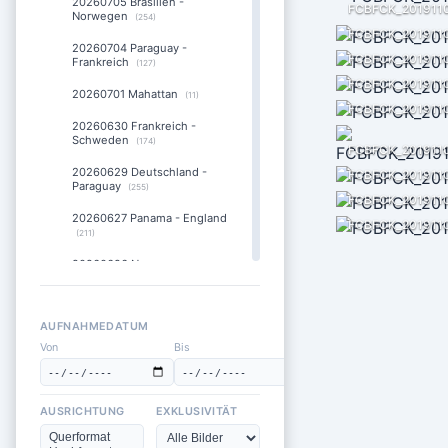
20260705 Brasilien -
FCBFCK_201911
Norwegen
(254)
FCBFCK_201911
20260704 Paraguay -
FCBFCK_201911
Frankreich
(127)
FCBFCK_201911
20260701 Mahattan
(11)
FCBFCK_201911
20260630 Frankreich -
Schweden
(174)
20260629 Deutschland -
FCBFCK_201911
Paraguay
(255)
FCBFCK_201911
20260627 Panama - England
FCBFCK_201911
(211)
20260626 Norwegen -
Frankreich
(168)
20260625 Ecuador -
Deutschland
AUFNAHMEDATUM
(280)
Von
Bis
20260624 Deutsche Fans
am Times Square
(17)
20260623 England - Ghana
AUSRICHTUNG
EXKLUSIVITÄT
(195)