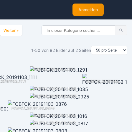
Anmelden
Weiter »
1-50 von 92 Bilder auf 2 Seiten
FCBFCK_20191103_1291
20191103_1111
FCBFCK_20191103_1093
FCBFCK_20191103_1035
FCBFCK_20191103_0925
3
FCBFCK_20191103_0876
FCBFCK_20191103_1016
FCBFCK_20191103_0817