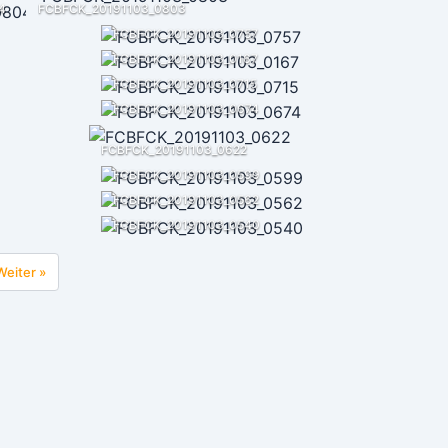
4
FCBFCK_20191103_0803
FCBFCK_20191103_0757
FCBFCK_20191103_0167
FCBFCK_20191103_0715
FCBFCK_20191103_0674
FCBFCK_20191103_0622
FCBFCK_20191103_0599
FCBFCK_20191103_0562
FCBFCK_20191103_0540
Weiter »