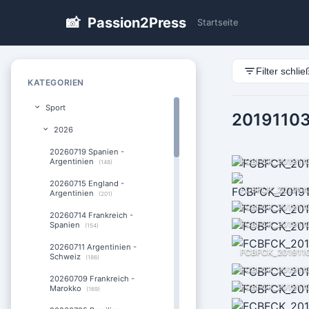
📸
Passion2Press
Startseite
Filter schli
KATEGORIEN
Sport
20191103
2026
20260719 Spanien -
FCBFCK_201911
Argentinien
(148)
20260715 England -
Argentinien
(201)
FCBFCK_201911
20260714 Frankreich -
FCBFCK_201911
Spanien
(154)
20260711 Argentinien -
FCBFCK_201911
Schweiz
(186)
FCBFCK_201911
20260709 Frankreich -
FCBFCK_201911
Marokko
(169)