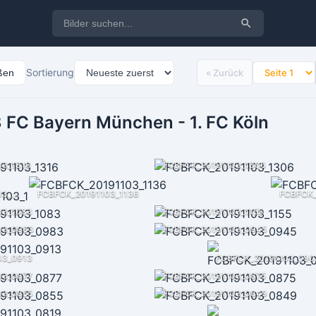
Sortierung
eßen
« Zurück
 FC Bayern München - 1. FC Köln
03_1316
FCBFCK_20191103_1306
FCBFCK_20191103_1224
FCBFCK_20191103_1136
FCBFCK_
03_1083
FCBFCK_20191103_1155
03_0983
FCBFCK_20191103_0945
03_0913
FCBFCK_20191103_090
03_0877
FCBFCK_20191103_0875
03_0855
FCBFCK_20191103_0849