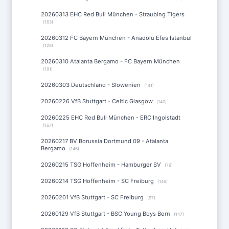
20260313 EHC Red Bull München - Straubing Tigers
(163)
20260312 FC Bayern München - Anadolu Efes Istanbul
(128)
20260310 Atalanta Bergamo - FC Bayern München
(191)
20260303 Deutschland - Slowenien
(141)
20260226 VfB Stuttgart - Celtic Glasgow
(140)
20260225 EHC Red Bull München - ERC Ingolstadt
(167)
20260217 BV Borussia Dortmund 09 - Atalanta
Bergamo
(146)
20260215 TSG Hoffenheim - Hamburger SV
(79)
20260214 TSG Hoffenheim - SC Freiburg
(146)
20260201 VfB Stuttgart - SC Freiburg
(97)
20260129 VfB Stuttgart - BSC Young Boys Bern
(147)