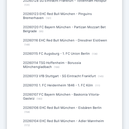
20260128 SG Eintracht Frankfurt - Tottenham Hotspur
(131)
20260123 EHC Red Bull München - Pinguins
Bremerhaven
(161)
20260120 FC Bayern München - Partizan Mozzart Bet
Belgrade
(95)
20260116 EHC Red Bull München - Dresdner Eislöwen
(148)
20260115 FC Augsburg - 1. FC Union Berlin
(136)
20260114 TSG Hoffenheim - Borussia
Mönchengladbach
(166)
20260113 VfB Stuttgart - SG Eintracht Frankfurt
(145)
20260110 1. FC Heidenheim 1846 - 1. FC Köln
(111)
20260107 FC Bayern München - Baskonia Vitoria-
Gasteiz
(180)
20260106 EHC Red Bull München - Eisbären Berlin
(158)
20260104 EHC Red Bull München - Adler Mannheim
(172)