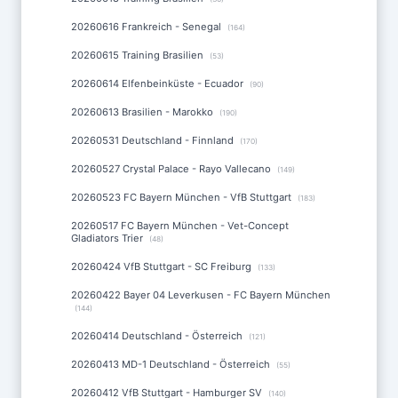
20260616 Frankreich - Senegal
(164)
20260615 Training Brasilien
(53)
20260614 Elfenbeinküste - Ecuador
(90)
20260613 Brasilien - Marokko
(190)
20260531 Deutschland - Finnland
(170)
20260527 Crystal Palace - Rayo Vallecano
(149)
20260523 FC Bayern München - VfB Stuttgart
(183)
20260517 FC Bayern München - Vet-Concept
Gladiators Trier
(48)
20260424 VfB Stuttgart - SC Freiburg
(133)
20260422 Bayer 04 Leverkusen - FC Bayern München
(144)
20260414 Deutschland - Österreich
(121)
20260413 MD-1 Deutschland - Österreich
(55)
20260412 VfB Stuttgart - Hamburger SV
(140)