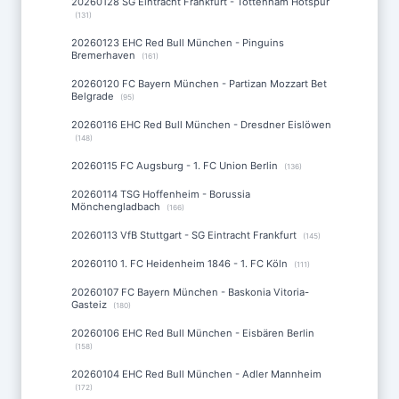
20260128 SG Eintracht Frankfurt - Tottenham Hotspur
(131)
20260123 EHC Red Bull München - Pinguins
Bremerhaven
(161)
20260120 FC Bayern München - Partizan Mozzart Bet
Belgrade
(95)
20260116 EHC Red Bull München - Dresdner Eislöwen
(148)
20260115 FC Augsburg - 1. FC Union Berlin
(136)
20260114 TSG Hoffenheim - Borussia
Mönchengladbach
(166)
20260113 VfB Stuttgart - SG Eintracht Frankfurt
(145)
20260110 1. FC Heidenheim 1846 - 1. FC Köln
(111)
20260107 FC Bayern München - Baskonia Vitoria-
Gasteiz
(180)
20260106 EHC Red Bull München - Eisbären Berlin
(158)
20260104 EHC Red Bull München - Adler Mannheim
(172)