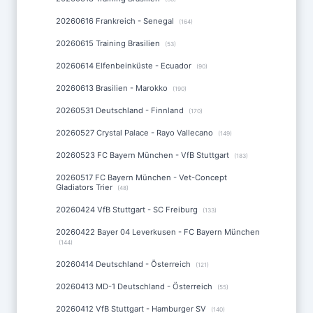
20260616 Frankreich - Senegal
(164)
20260615 Training Brasilien
(53)
20260614 Elfenbeinküste - Ecuador
(90)
20260613 Brasilien - Marokko
(190)
20260531 Deutschland - Finnland
(170)
20260527 Crystal Palace - Rayo Vallecano
(149)
20260523 FC Bayern München - VfB Stuttgart
(183)
20260517 FC Bayern München - Vet-Concept
Gladiators Trier
(48)
20260424 VfB Stuttgart - SC Freiburg
(133)
20260422 Bayer 04 Leverkusen - FC Bayern München
(144)
20260414 Deutschland - Österreich
(121)
20260413 MD-1 Deutschland - Österreich
(55)
20260412 VfB Stuttgart - Hamburger SV
(140)