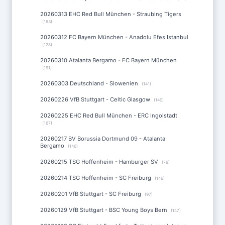
20260313 EHC Red Bull München - Straubing Tigers
(163)
20260312 FC Bayern München - Anadolu Efes Istanbul
(128)
20260310 Atalanta Bergamo - FC Bayern München
(191)
20260303 Deutschland - Slowenien
(141)
20260226 VfB Stuttgart - Celtic Glasgow
(140)
20260225 EHC Red Bull München - ERC Ingolstadt
(167)
20260217 BV Borussia Dortmund 09 - Atalanta
Bergamo
(146)
20260215 TSG Hoffenheim - Hamburger SV
(79)
20260214 TSG Hoffenheim - SC Freiburg
(146)
20260201 VfB Stuttgart - SC Freiburg
(97)
20260129 VfB Stuttgart - BSC Young Boys Bern
(147)