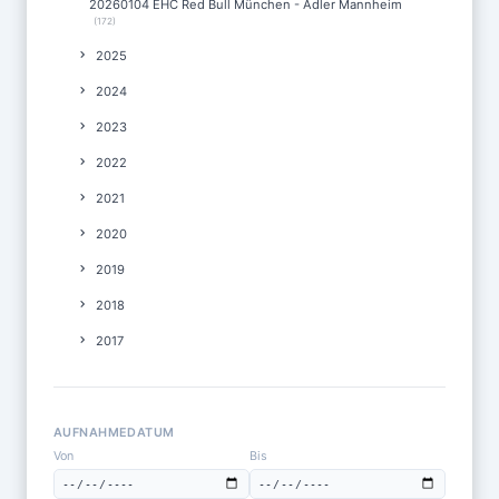
20260104 EHC Red Bull München - Adler Mannheim
(172)
2025
2024
2023
2022
2021
2020
2019
2018
2017
AUFNAHMEDATUM
Von
Bis