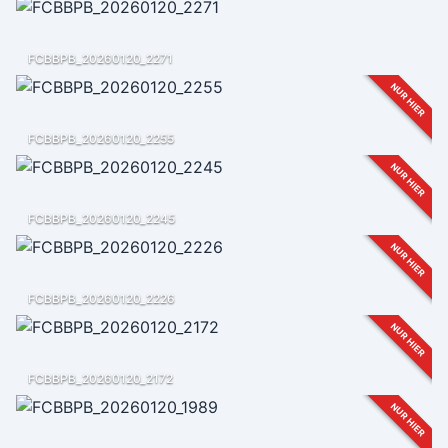
FCBBPB_20260120_2271
NUR HIER
FCBBPB_20260120_2255
NUR HIER
FCBBPB_20260120_2245
NUR HIER
FCBBPB_20260120_2226
NUR HIER
FCBBPB_20260120_2172
NUR HIER