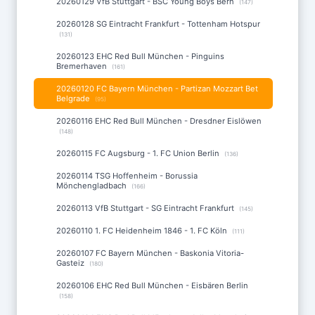
20260129 VfB Stuttgart - BSC Young Boys Bern
(147)
20260128 SG Eintracht Frankfurt - Tottenham Hotspur
(131)
20260123 EHC Red Bull München - Pinguins
Bremerhaven
(161)
20260120 FC Bayern München - Partizan Mozzart Bet
Belgrade
(95)
20260116 EHC Red Bull München - Dresdner Eislöwen
(148)
20260115 FC Augsburg - 1. FC Union Berlin
(136)
20260114 TSG Hoffenheim - Borussia
Mönchengladbach
(166)
20260113 VfB Stuttgart - SG Eintracht Frankfurt
(145)
20260110 1. FC Heidenheim 1846 - 1. FC Köln
(111)
20260107 FC Bayern München - Baskonia Vitoria-
Gasteiz
(180)
20260106 EHC Red Bull München - Eisbären Berlin
(158)