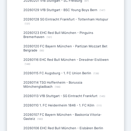
20260201 VfB Stuttgart - SC Freiburg
(97)
20260129 VfB Stuttgart - BSC Young Boys Bern
(147)
20260128 SG Eintracht Frankfurt - Tottenham Hotspur
(131)
20260123 EHC Red Bull München - Pinguins
Bremerhaven
(161)
20260120 FC Bayern München - Partizan Mozzart Bet
Belgrade
(95)
20260116 EHC Red Bull München - Dresdner Eislöwen
(148)
20260115 FC Augsburg - 1. FC Union Berlin
(136)
20260114 TSG Hoffenheim - Borussia
Mönchengladbach
(166)
20260113 VfB Stuttgart - SG Eintracht Frankfurt
(145)
20260110 1. FC Heidenheim 1846 - 1. FC Köln
(111)
20260107 FC Bayern München - Baskonia Vitoria-
Gasteiz
(180)
20260106 EHC Red Bull München - Eisbären Berlin