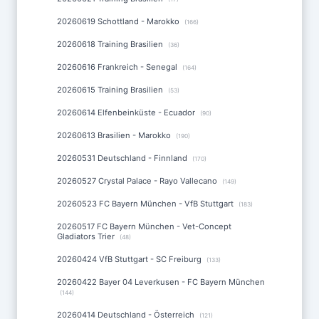
20260619 Schottland - Marokko
(166)
20260618 Training Brasilien
(36)
20260616 Frankreich - Senegal
(164)
20260615 Training Brasilien
(53)
20260614 Elfenbeinküste - Ecuador
(90)
20260613 Brasilien - Marokko
(190)
20260531 Deutschland - Finnland
(170)
20260527 Crystal Palace - Rayo Vallecano
(149)
20260523 FC Bayern München - VfB Stuttgart
(183)
20260517 FC Bayern München - Vet-Concept
Gladiators Trier
(48)
20260424 VfB Stuttgart - SC Freiburg
(133)
20260422 Bayer 04 Leverkusen - FC Bayern München
(144)
20260414 Deutschland - Österreich
(121)