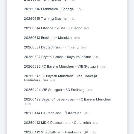
20260616 Frankreich - Senegal
(164)
20260615 Training Brasilien
(53)
20260614 Elfenbeinküste - Ecuador
(90)
20260613 Brasilien - Marokko
(190)
20260531 Deutschland - Finnland
(170)
20260527 Crystal Palace - Rayo Vallecano
(149)
20260523 FC Bayern München - VfB Stuttgart
(183)
20260517 FC Bayern München - Vet-Concept
Gladiators Trier
(48)
20260424 VfB Stuttgart - SC Freiburg
(133)
20260422 Bayer 04 Leverkusen - FC Bayern München
(144)
20260414 Deutschland - Österreich
(121)
20260413 MD-1 Deutschland - Österreich
(55)
20260412 VfB Stuttgart - Hamburger SV
(140)