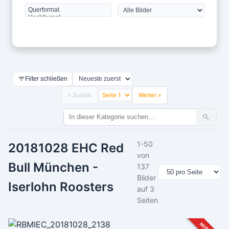
Filter schließen
« Zurück
Weiter »
1-50
20181028 EHC Red
von
Bull München -
137
Bilder
Iserlohn Roosters
auf 3
Seiten