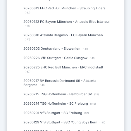
20260313 EHC Red Bull München - Straubing Tigers
(163)
20260312 FC Bayern München - Anadolu Efes Istanbul
(128)
20260310 Atalanta Bergamo - FC Bayern München
(191)
20260303 Deutschland - Slowenien
(141)
20260226 VfB Stuttgart - Celtic Glasgow
(140)
20260225 EHC Red Bull München - ERC Ingolstadt
(167)
20260217 BV Borussia Dortmund 09 - Atalanta
Bergamo
(146)
20260215 TSG Hoffenheim - Hamburger SV
(79)
20260214 TSG Hoffenheim - SC Freiburg
(146)
20260201 VfB Stuttgart - SC Freiburg
(97)
20260129 VfB Stuttgart - BSC Young Boys Bern
(147)