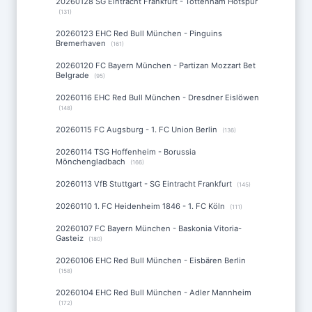
20260128 SG Eintracht Frankfurt - Tottenham Hotspur
(131)
20260123 EHC Red Bull München - Pinguins
Bremerhaven
(161)
20260120 FC Bayern München - Partizan Mozzart Bet
Belgrade
(95)
20260116 EHC Red Bull München - Dresdner Eislöwen
(148)
20260115 FC Augsburg - 1. FC Union Berlin
(136)
20260114 TSG Hoffenheim - Borussia
Mönchengladbach
(166)
20260113 VfB Stuttgart - SG Eintracht Frankfurt
(145)
20260110 1. FC Heidenheim 1846 - 1. FC Köln
(111)
20260107 FC Bayern München - Baskonia Vitoria-
Gasteiz
(180)
20260106 EHC Red Bull München - Eisbären Berlin
(158)
20260104 EHC Red Bull München - Adler Mannheim
(172)