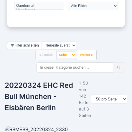
Filter schließen
« Zurück
Weiter »
1-50
20220324 EHC Red
von
Bull München -
142
Bilder
Eisbären Berlin
auf 3
Seiten