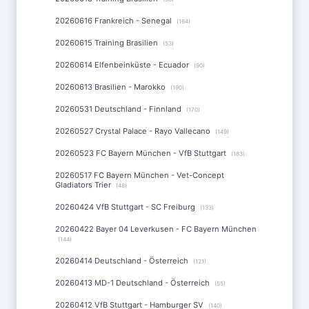
20260616 Frankreich - Senegal
(164)
20260615 Training Brasilien
(53)
20260614 Elfenbeinküste - Ecuador
(90)
20260613 Brasilien - Marokko
(190)
20260531 Deutschland - Finnland
(170)
20260527 Crystal Palace - Rayo Vallecano
(149)
20260523 FC Bayern München - VfB Stuttgart
(183)
20260517 FC Bayern München - Vet-Concept
Gladiators Trier
(48)
20260424 VfB Stuttgart - SC Freiburg
(133)
20260422 Bayer 04 Leverkusen - FC Bayern München
(144)
20260414 Deutschland - Österreich
(121)
20260413 MD-1 Deutschland - Österreich
(55)
20260412 VfB Stuttgart - Hamburger SV
(140)