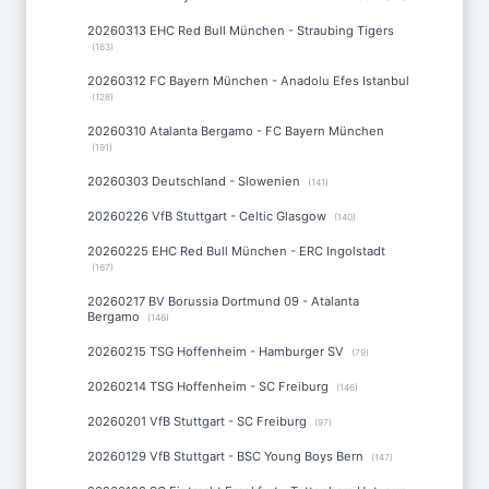
20260313 EHC Red Bull München - Straubing Tigers
(163)
20260312 FC Bayern München - Anadolu Efes Istanbul
(128)
20260310 Atalanta Bergamo - FC Bayern München
(191)
20260303 Deutschland - Slowenien
(141)
20260226 VfB Stuttgart - Celtic Glasgow
(140)
20260225 EHC Red Bull München - ERC Ingolstadt
(167)
20260217 BV Borussia Dortmund 09 - Atalanta
Bergamo
(146)
20260215 TSG Hoffenheim - Hamburger SV
(79)
20260214 TSG Hoffenheim - SC Freiburg
(146)
20260201 VfB Stuttgart - SC Freiburg
(97)
20260129 VfB Stuttgart - BSC Young Boys Bern
(147)