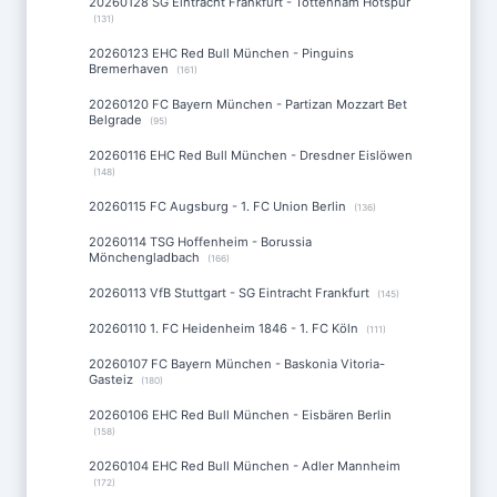
20260128 SG Eintracht Frankfurt - Tottenham Hotspur
(131)
20260123 EHC Red Bull München - Pinguins
Bremerhaven
(161)
20260120 FC Bayern München - Partizan Mozzart Bet
Belgrade
(95)
20260116 EHC Red Bull München - Dresdner Eislöwen
(148)
20260115 FC Augsburg - 1. FC Union Berlin
(136)
20260114 TSG Hoffenheim - Borussia
Mönchengladbach
(166)
20260113 VfB Stuttgart - SG Eintracht Frankfurt
(145)
20260110 1. FC Heidenheim 1846 - 1. FC Köln
(111)
20260107 FC Bayern München - Baskonia Vitoria-
Gasteiz
(180)
20260106 EHC Red Bull München - Eisbären Berlin
(158)
20260104 EHC Red Bull München - Adler Mannheim
(172)