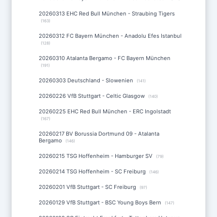
20260313 EHC Red Bull München - Straubing Tigers
(163)
20260312 FC Bayern München - Anadolu Efes Istanbul
(128)
20260310 Atalanta Bergamo - FC Bayern München
(191)
20260303 Deutschland - Slowenien
(141)
20260226 VfB Stuttgart - Celtic Glasgow
(140)
20260225 EHC Red Bull München - ERC Ingolstadt
(167)
20260217 BV Borussia Dortmund 09 - Atalanta
Bergamo
(146)
20260215 TSG Hoffenheim - Hamburger SV
(79)
20260214 TSG Hoffenheim - SC Freiburg
(146)
20260201 VfB Stuttgart - SC Freiburg
(97)
20260129 VfB Stuttgart - BSC Young Boys Bern
(147)