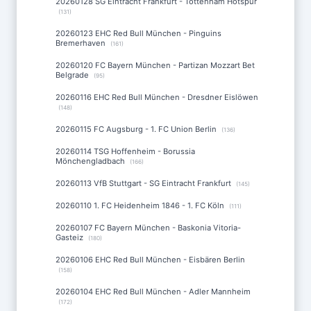
20260128 SG Eintracht Frankfurt - Tottenham Hotspur
(131)
20260123 EHC Red Bull München - Pinguins
Bremerhaven
(161)
20260120 FC Bayern München - Partizan Mozzart Bet
Belgrade
(95)
20260116 EHC Red Bull München - Dresdner Eislöwen
(148)
20260115 FC Augsburg - 1. FC Union Berlin
(136)
20260114 TSG Hoffenheim - Borussia
Mönchengladbach
(166)
20260113 VfB Stuttgart - SG Eintracht Frankfurt
(145)
20260110 1. FC Heidenheim 1846 - 1. FC Köln
(111)
20260107 FC Bayern München - Baskonia Vitoria-
Gasteiz
(180)
20260106 EHC Red Bull München - Eisbären Berlin
(158)
20260104 EHC Red Bull München - Adler Mannheim
(172)