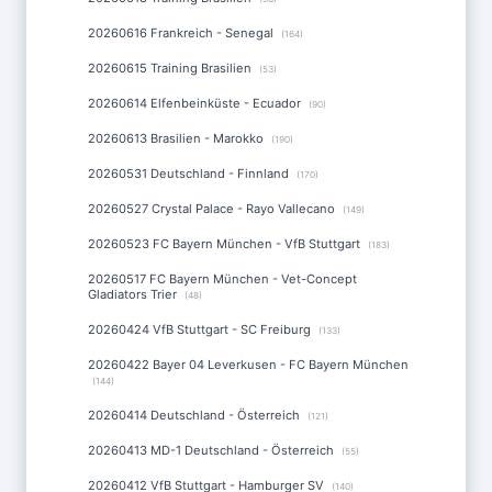
20260616 Frankreich - Senegal
(164)
20260615 Training Brasilien
(53)
20260614 Elfenbeinküste - Ecuador
(90)
20260613 Brasilien - Marokko
(190)
20260531 Deutschland - Finnland
(170)
20260527 Crystal Palace - Rayo Vallecano
(149)
20260523 FC Bayern München - VfB Stuttgart
(183)
20260517 FC Bayern München - Vet-Concept
Gladiators Trier
(48)
20260424 VfB Stuttgart - SC Freiburg
(133)
20260422 Bayer 04 Leverkusen - FC Bayern München
(144)
20260414 Deutschland - Österreich
(121)
20260413 MD-1 Deutschland - Österreich
(55)
20260412 VfB Stuttgart - Hamburger SV
(140)