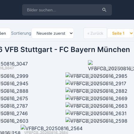
Sortierung
eßen
« Zurück
 VFB Stuttgart - FC Bayern München
16_3047
VFBFCB_20250816_303
16_2999
VFBFCB_20250816_2985
16_2945
VFBFCB_20250816_2917
16_2888
VFBFCB_20250816_2882
16_2675
VFBFCB_20250816_2669
16_2787
VFBFCB_20250816_2663
16_2746
VFBFCB_20250816_2631
16_2603
VFBFCB_20250816_2598
16_2585
VFBFCB_20250816_2564