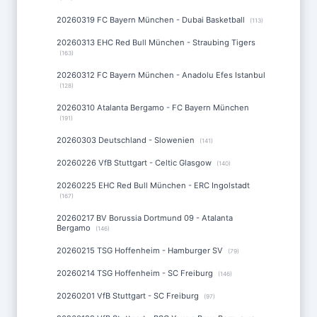
20260319 FC Bayern München - Dubai Basketball
(113)
20260313 EHC Red Bull München - Straubing Tigers
(163)
20260312 FC Bayern München - Anadolu Efes Istanbul
(128)
20260310 Atalanta Bergamo - FC Bayern München
(191)
20260303 Deutschland - Slowenien
(141)
20260226 VfB Stuttgart - Celtic Glasgow
(140)
20260225 EHC Red Bull München - ERC Ingolstadt
(167)
20260217 BV Borussia Dortmund 09 - Atalanta
Bergamo
(146)
20260215 TSG Hoffenheim - Hamburger SV
(79)
20260214 TSG Hoffenheim - SC Freiburg
(146)
20260201 VfB Stuttgart - SC Freiburg
(97)