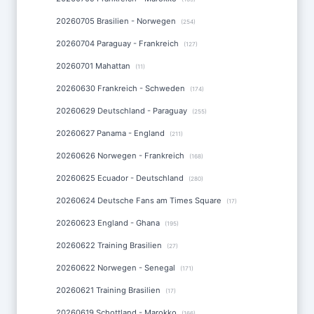
20260705 Brasilien - Norwegen
(254)
20260704 Paraguay - Frankreich
(127)
20260701 Mahattan
(11)
20260630 Frankreich - Schweden
(174)
20260629 Deutschland - Paraguay
(255)
20260627 Panama - England
(211)
20260626 Norwegen - Frankreich
(168)
20260625 Ecuador - Deutschland
(280)
20260624 Deutsche Fans am Times Square
(17)
20260623 England - Ghana
(195)
20260622 Training Brasilien
(27)
20260622 Norwegen - Senegal
(171)
20260621 Training Brasilien
(17)
20260619 Schottland - Marokko
(166)