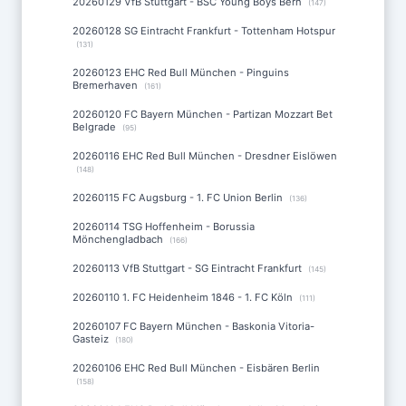
20260129 VfB Stuttgart - BSC Young Boys Bern
(147)
20260128 SG Eintracht Frankfurt - Tottenham Hotspur
(131)
20260123 EHC Red Bull München - Pinguins
Bremerhaven
(161)
20260120 FC Bayern München - Partizan Mozzart Bet
Belgrade
(95)
20260116 EHC Red Bull München - Dresdner Eislöwen
(148)
20260115 FC Augsburg - 1. FC Union Berlin
(136)
20260114 TSG Hoffenheim - Borussia
Mönchengladbach
(166)
20260113 VfB Stuttgart - SG Eintracht Frankfurt
(145)
20260110 1. FC Heidenheim 1846 - 1. FC Köln
(111)
20260107 FC Bayern München - Baskonia Vitoria-
Gasteiz
(180)
20260106 EHC Red Bull München - Eisbären Berlin
(158)