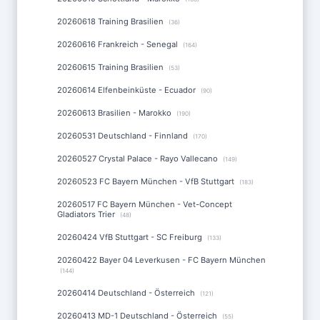
20260618 Training Brasilien
(36)
20260616 Frankreich - Senegal
(164)
20260615 Training Brasilien
(53)
20260614 Elfenbeinküste - Ecuador
(90)
20260613 Brasilien - Marokko
(190)
20260531 Deutschland - Finnland
(170)
20260527 Crystal Palace - Rayo Vallecano
(149)
20260523 FC Bayern München - VfB Stuttgart
(183)
20260517 FC Bayern München - Vet-Concept
Gladiators Trier
(48)
20260424 VfB Stuttgart - SC Freiburg
(133)
20260422 Bayer 04 Leverkusen - FC Bayern München
(144)
20260414 Deutschland - Österreich
(121)
20260413 MD-1 Deutschland - Österreich
(55)