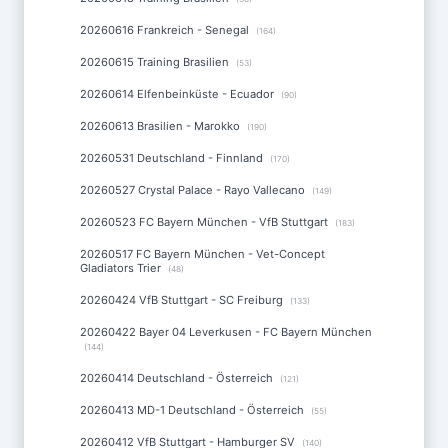
20260616 Frankreich - Senegal
(164)
20260615 Training Brasilien
(53)
20260614 Elfenbeinküste - Ecuador
(90)
20260613 Brasilien - Marokko
(190)
20260531 Deutschland - Finnland
(170)
20260527 Crystal Palace - Rayo Vallecano
(149)
20260523 FC Bayern München - VfB Stuttgart
(183)
20260517 FC Bayern München - Vet-Concept
Gladiators Trier
(48)
20260424 VfB Stuttgart - SC Freiburg
(133)
20260422 Bayer 04 Leverkusen - FC Bayern München
(144)
20260414 Deutschland - Österreich
(121)
20260413 MD-1 Deutschland - Österreich
(55)
20260412 VfB Stuttgart - Hamburger SV
(140)