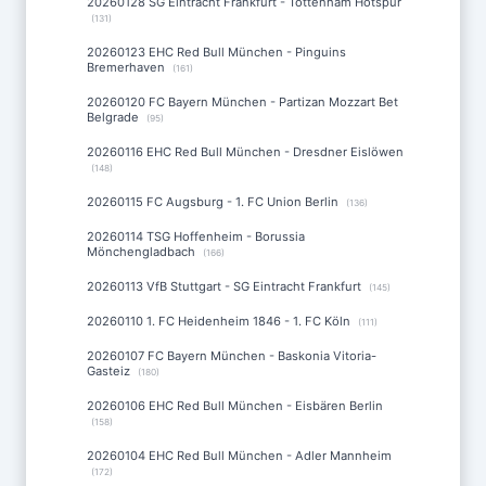
20260128 SG Eintracht Frankfurt - Tottenham Hotspur
(131)
20260123 EHC Red Bull München - Pinguins
Bremerhaven
(161)
20260120 FC Bayern München - Partizan Mozzart Bet
Belgrade
(95)
20260116 EHC Red Bull München - Dresdner Eislöwen
(148)
20260115 FC Augsburg - 1. FC Union Berlin
(136)
20260114 TSG Hoffenheim - Borussia
Mönchengladbach
(166)
20260113 VfB Stuttgart - SG Eintracht Frankfurt
(145)
20260110 1. FC Heidenheim 1846 - 1. FC Köln
(111)
20260107 FC Bayern München - Baskonia Vitoria-
Gasteiz
(180)
20260106 EHC Red Bull München - Eisbären Berlin
(158)
20260104 EHC Red Bull München - Adler Mannheim
(172)