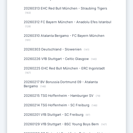
20260313 EHC Red Bull München - Straubing Tigers
(163)
20260312 FC Bayern München - Anadolu Efes Istanbul
(128)
20260310 Atalanta Bergamo - FC Bayern München
(191)
20260303 Deutschland - Slowenien
(141)
20260226 VfB Stuttgart - Celtic Glasgow
(140)
20260225 EHC Red Bull München - ERC Ingolstadt
(167)
20260217 BV Borussia Dortmund 09 - Atalanta
Bergamo
(146)
20260215 TSG Hoffenheim - Hamburger SV
(79)
20260214 TSG Hoffenheim - SC Freiburg
(146)
20260201 VfB Stuttgart - SC Freiburg
(97)
20260129 VfB Stuttgart - BSC Young Boys Bern
(147)