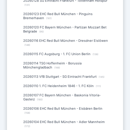
20260128 SG Eintracht Frankfurt - Tottenham Hotspur
(131)
20260123 EHC Red Bull München - Pinguins
Bremerhaven
(161)
20260120 FC Bayern München - Partizan Mozzart Bet
Belgrade
(95)
20260116 EHC Red Bull München - Dresdner Eislöwen
(148)
20260115 FC Augsburg - 1. FC Union Berlin
(136)
20260114 TSG Hoffenheim - Borussia
Mönchengladbach
(166)
20260113 VfB Stuttgart - SG Eintracht Frankfurt
(145)
20260110 1. FC Heidenheim 1846 - 1. FC Köln
(111)
20260107 FC Bayern München - Baskonia Vitoria-
Gasteiz
(180)
20260106 EHC Red Bull München - Eisbären Berlin
(158)
20260104 EHC Red Bull München - Adler Mannheim
(172)