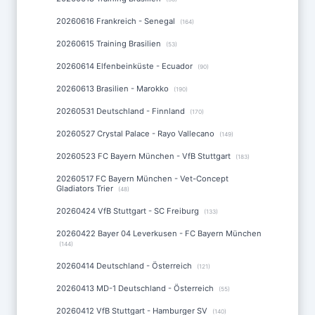
20260616 Frankreich - Senegal
(164)
20260615 Training Brasilien
(53)
20260614 Elfenbeinküste - Ecuador
(90)
20260613 Brasilien - Marokko
(190)
20260531 Deutschland - Finnland
(170)
20260527 Crystal Palace - Rayo Vallecano
(149)
20260523 FC Bayern München - VfB Stuttgart
(183)
20260517 FC Bayern München - Vet-Concept
Gladiators Trier
(48)
20260424 VfB Stuttgart - SC Freiburg
(133)
20260422 Bayer 04 Leverkusen - FC Bayern München
(144)
20260414 Deutschland - Österreich
(121)
20260413 MD-1 Deutschland - Österreich
(55)
20260412 VfB Stuttgart - Hamburger SV
(140)