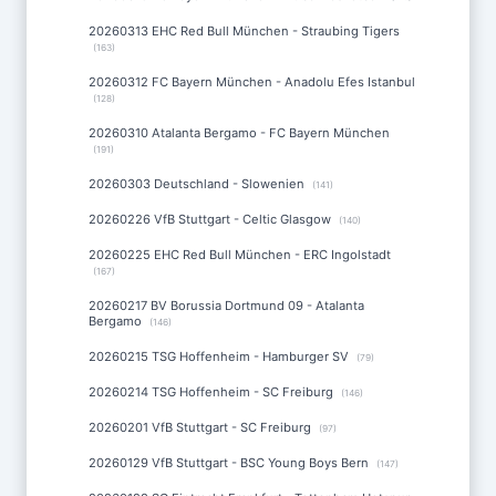
20260313 EHC Red Bull München - Straubing Tigers
(163)
20260312 FC Bayern München - Anadolu Efes Istanbul
(128)
20260310 Atalanta Bergamo - FC Bayern München
(191)
20260303 Deutschland - Slowenien
(141)
20260226 VfB Stuttgart - Celtic Glasgow
(140)
20260225 EHC Red Bull München - ERC Ingolstadt
(167)
20260217 BV Borussia Dortmund 09 - Atalanta
Bergamo
(146)
20260215 TSG Hoffenheim - Hamburger SV
(79)
20260214 TSG Hoffenheim - SC Freiburg
(146)
20260201 VfB Stuttgart - SC Freiburg
(97)
20260129 VfB Stuttgart - BSC Young Boys Bern
(147)