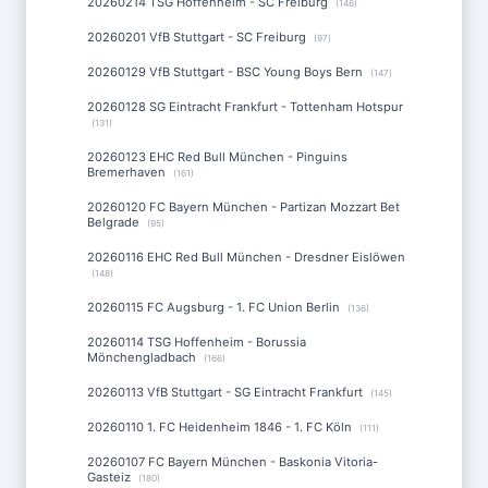
20260214 TSG Hoffenheim - SC Freiburg
(146)
20260201 VfB Stuttgart - SC Freiburg
(97)
20260129 VfB Stuttgart - BSC Young Boys Bern
(147)
20260128 SG Eintracht Frankfurt - Tottenham Hotspur
(131)
20260123 EHC Red Bull München - Pinguins
Bremerhaven
(161)
20260120 FC Bayern München - Partizan Mozzart Bet
Belgrade
(95)
20260116 EHC Red Bull München - Dresdner Eislöwen
(148)
20260115 FC Augsburg - 1. FC Union Berlin
(136)
20260114 TSG Hoffenheim - Borussia
Mönchengladbach
(166)
20260113 VfB Stuttgart - SG Eintracht Frankfurt
(145)
20260110 1. FC Heidenheim 1846 - 1. FC Köln
(111)
20260107 FC Bayern München - Baskonia Vitoria-
Gasteiz
(180)