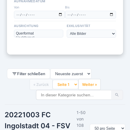
AUFNAHMEDATUM
Von
Bis
AUSRICHTUNG
EXKLUSIVITÄT
Filter schließen
« Zurück
Weiter »
1-50
20221003 FC
von
Ingolstadt 04 - FSV
108