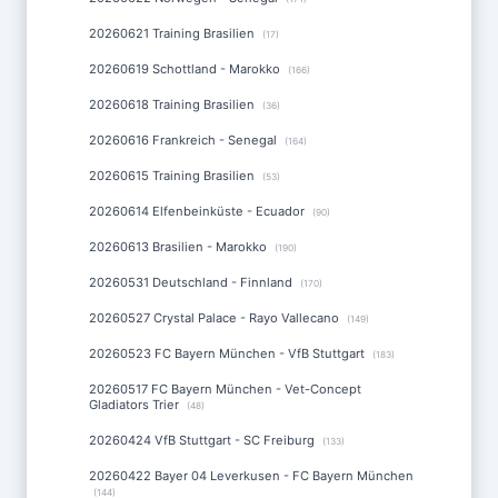
20260621 Training Brasilien
(17)
20260619 Schottland - Marokko
(166)
20260618 Training Brasilien
(36)
20260616 Frankreich - Senegal
(164)
20260615 Training Brasilien
(53)
20260614 Elfenbeinküste - Ecuador
(90)
20260613 Brasilien - Marokko
(190)
20260531 Deutschland - Finnland
(170)
20260527 Crystal Palace - Rayo Vallecano
(149)
20260523 FC Bayern München - VfB Stuttgart
(183)
20260517 FC Bayern München - Vet-Concept
Gladiators Trier
(48)
20260424 VfB Stuttgart - SC Freiburg
(133)
20260422 Bayer 04 Leverkusen - FC Bayern München
(144)