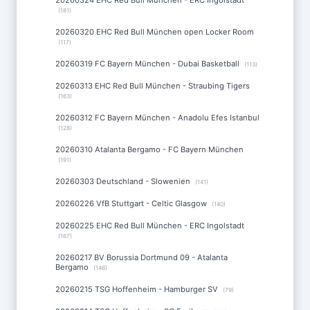
20260324 EHC Red Bull München - ERC Ingolstadt
(181)
20260320 EHC Red Bull München open Locker Room
(117)
20260319 FC Bayern München - Dubai Basketball
(113)
20260313 EHC Red Bull München - Straubing Tigers
(163)
20260312 FC Bayern München - Anadolu Efes Istanbul
(128)
20260310 Atalanta Bergamo - FC Bayern München
(191)
20260303 Deutschland - Slowenien
(141)
20260226 VfB Stuttgart - Celtic Glasgow
(140)
20260225 EHC Red Bull München - ERC Ingolstadt
(167)
20260217 BV Borussia Dortmund 09 - Atalanta
Bergamo
(146)
20260215 TSG Hoffenheim - Hamburger SV
(79)