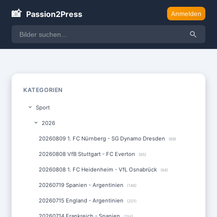
📸
Passion2Press
Anmelden
KATEGORIEN
Sport
2026
20260809 1. FC Nürnberg - SG Dynamo Dresden
(69)
20260808 VfB Stuttgart - FC Everton
(65)
20260808 1. FC Heidenheim - VfL Osnabrück
(64)
20260719 Spanien - Argentinien
(148)
20260715 England - Argentinien
(201)
20260714 Frankreich - Spanien
(154)