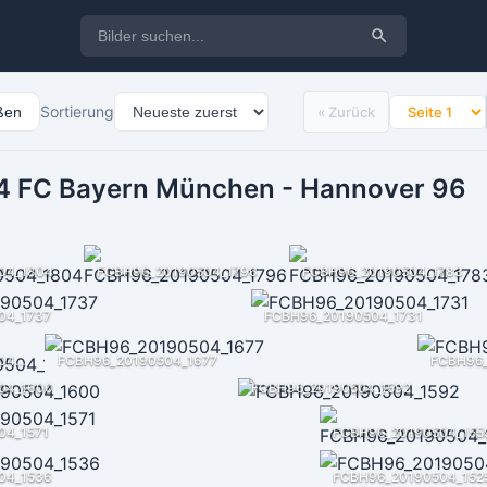
Sortierung
eßen
« Zurück
 FC Bayern München - Hannover 96
04_1804
FCBH96_20190504_1796
FCBH96_20190504_1783
04_1737
FCBH96_20190504_1731
FCBH96_20190504_1692
FCBH96_20190504_1677
FCBH96
04_1600
FCBH96_20190504_1592
04_1571
FCBH96_20190504_155
04_1536
FCBH96_20190504_152