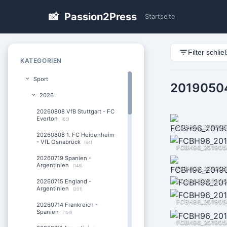
📸
Passion2Press
Startseite
Filter schli
KATEGORIEN
Sport
20190504
2026
20260808 VfB Stuttgart - FC
Everton
(65)
FCBH96_201905
20260808 1. FC Heidenheim
- VfL Osnabrück
(64)
FCBH96_201905
20260719 Spanien -
Argentinien
(148)
FCBH96_201905
20260715 England -
Argentinien
(201)
FCBH96_201905
20260714 Frankreich -
Spanien
(154)
FCBH96_201905