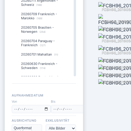
20260711 Argentinien -
Schweiz
(186)
FCBH96_201905
20260709 Frankreich -
Marokko
(169)
FCBH96_201905
20260705 Brasilien -
FCBH96_201905
Norwegen
(254)
FCBH96_201905
20260704 Paraguay -
Frankreich
(127)
FCBH96_201905
20260701 Mahattan
(11)
FCBH96_201905
20260630 Frankreich -
FCBH96_201905
Schweden
(174)
FCBH96_201905
20260629 Deutschland -
Paraguay
FCBH96_201905
(255)
20260627 Panama - England
(211)
AUFNAHMEDATUM
Von
Bis
20260626 Norwegen -
Frankreich
(168)
20260625 Ecuador -
AUSRICHTUNG
EXKLUSIVITÄT
Deutschland
(280)