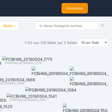
Anmelden
Weiter »
1-50 von 129 Bilder auf 3 Seiten
FCBH96_20190504_1775
FCBH96_20190504_1704
FCBH96_20190504_1696
_20190504_1669
FCBH96_20190504_1648
FCBH96_20190504_1584
9
FCBH96_20190504_1541
5
FCBH96_20190504_1503