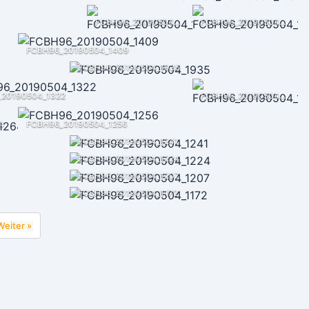
FCBH96_20190504_1456
FCBH96_20190504_1440
FCBH96_20190504_1409
FCBH96_20190504_1935
20190504_1322
FCBH96_20190504_1302
4
FCBH96_20190504_1256
FCBH96_20190504_1241
FCBH96_20190504_1224
FCBH96_20190504_1207
FCBH96_20190504_1172
Weiter »