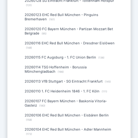
20260128 SG Eintracht Frankfurt - Tottenham Hotspur
(131)
20260123 EHC Red Bull München - Pinguins
Bremerhaven
(161)
20260120 FC Bayern München - Partizan Mozzart Bet
Belgrade
(95)
20260116 EHC Red Bull München - Dresdner Eislöwen
(148)
20260115 FC Augsburg - 1. FC Union Berlin
(136)
20260114 TSG Hoffenheim - Borussia
Mönchengladbach
(166)
20260113 VfB Stuttgart - SG Eintracht Frankfurt
(145)
20260110 1. FC Heidenheim 1846 - 1. FC Köln
(111)
20260107 FC Bayern München - Baskonia Vitoria-
Gasteiz
(180)
20260106 EHC Red Bull München - Eisbären Berlin
(158)
20260104 EHC Red Bull München - Adler Mannheim
(172)