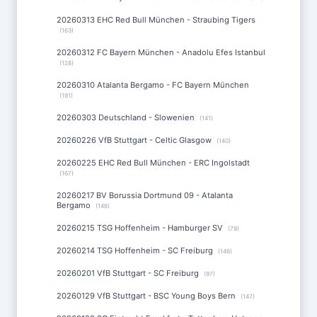
20260313 EHC Red Bull München - Straubing Tigers
(163)
20260312 FC Bayern München - Anadolu Efes Istanbul
(128)
20260310 Atalanta Bergamo - FC Bayern München
(191)
20260303 Deutschland - Slowenien
(141)
20260226 VfB Stuttgart - Celtic Glasgow
(140)
20260225 EHC Red Bull München - ERC Ingolstadt
(167)
20260217 BV Borussia Dortmund 09 - Atalanta
Bergamo
(146)
20260215 TSG Hoffenheim - Hamburger SV
(79)
20260214 TSG Hoffenheim - SC Freiburg
(146)
20260201 VfB Stuttgart - SC Freiburg
(97)
20260129 VfB Stuttgart - BSC Young Boys Bern
(147)