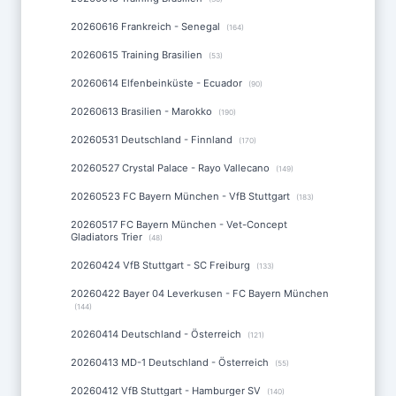
20260616 Frankreich - Senegal
(164)
20260615 Training Brasilien
(53)
20260614 Elfenbeinküste - Ecuador
(90)
20260613 Brasilien - Marokko
(190)
20260531 Deutschland - Finnland
(170)
20260527 Crystal Palace - Rayo Vallecano
(149)
20260523 FC Bayern München - VfB Stuttgart
(183)
20260517 FC Bayern München - Vet-Concept
Gladiators Trier
(48)
20260424 VfB Stuttgart - SC Freiburg
(133)
20260422 Bayer 04 Leverkusen - FC Bayern München
(144)
20260414 Deutschland - Österreich
(121)
20260413 MD-1 Deutschland - Österreich
(55)
20260412 VfB Stuttgart - Hamburger SV
(140)