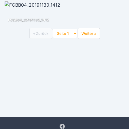
FCBB04_20191130_1412
« Zurück
Weiter »