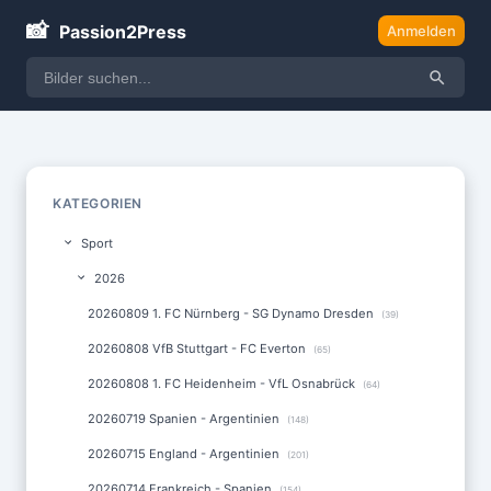
📸
Passion2Press
Anmelden
KATEGORIEN
Sport
2026
20260809 1. FC Nürnberg - SG Dynamo Dresden
(39)
20260808 VfB Stuttgart - FC Everton
(65)
20260808 1. FC Heidenheim - VfL Osnabrück
(64)
20260719 Spanien - Argentinien
(148)
20260715 England - Argentinien
(201)
20260714 Frankreich - Spanien
(154)