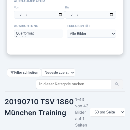
AUFNAHMEDATUM
Von
Bis
AUSRICHTUNG
EXKLUSIVITÄT
Filter schließen
1-43
20190710 TSV 1860
von 43
München Training
Bilder
auf 1
Seiten