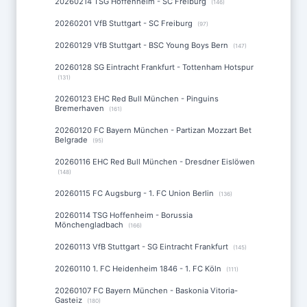
20260214 TSG Hoffenheim - SC Freiburg
(146)
20260201 VfB Stuttgart - SC Freiburg
(97)
20260129 VfB Stuttgart - BSC Young Boys Bern
(147)
20260128 SG Eintracht Frankfurt - Tottenham Hotspur
(131)
20260123 EHC Red Bull München - Pinguins
Bremerhaven
(161)
20260120 FC Bayern München - Partizan Mozzart Bet
Belgrade
(95)
20260116 EHC Red Bull München - Dresdner Eislöwen
(148)
20260115 FC Augsburg - 1. FC Union Berlin
(136)
20260114 TSG Hoffenheim - Borussia
Mönchengladbach
(166)
20260113 VfB Stuttgart - SG Eintracht Frankfurt
(145)
20260110 1. FC Heidenheim 1846 - 1. FC Köln
(111)
20260107 FC Bayern München - Baskonia Vitoria-
Gasteiz
(180)