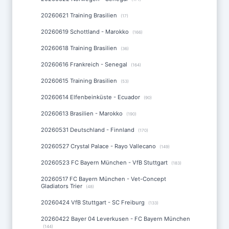
20260621 Training Brasilien
(17)
20260619 Schottland - Marokko
(166)
20260618 Training Brasilien
(36)
20260616 Frankreich - Senegal
(164)
20260615 Training Brasilien
(53)
20260614 Elfenbeinküste - Ecuador
(90)
20260613 Brasilien - Marokko
(190)
20260531 Deutschland - Finnland
(170)
20260527 Crystal Palace - Rayo Vallecano
(149)
20260523 FC Bayern München - VfB Stuttgart
(183)
20260517 FC Bayern München - Vet-Concept
Gladiators Trier
(48)
20260424 VfB Stuttgart - SC Freiburg
(133)
20260422 Bayer 04 Leverkusen - FC Bayern München
(144)