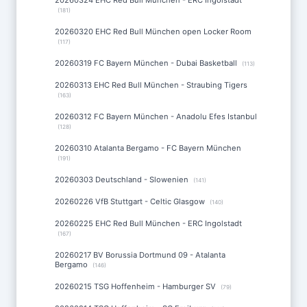
20260324 EHC Red Bull München - ERC Ingolstadt
(181)
20260320 EHC Red Bull München open Locker Room
(117)
20260319 FC Bayern München - Dubai Basketball
(113)
20260313 EHC Red Bull München - Straubing Tigers
(163)
20260312 FC Bayern München - Anadolu Efes Istanbul
(128)
20260310 Atalanta Bergamo - FC Bayern München
(191)
20260303 Deutschland - Slowenien
(141)
20260226 VfB Stuttgart - Celtic Glasgow
(140)
20260225 EHC Red Bull München - ERC Ingolstadt
(167)
20260217 BV Borussia Dortmund 09 - Atalanta
Bergamo
(146)
20260215 TSG Hoffenheim - Hamburger SV
(79)