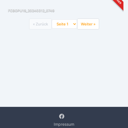
FCBOPU19_20240312_0749
« Zurück
Weiter »
Impressum