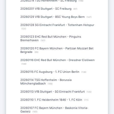
20260214 TSG Hoffenheim - SC Freiburg
(146)
20260201 VfB Stuttgart - SC Freiburg
(97)
20260129 VfB Stuttgart - BSC Young Boys Bern
(147)
20260128 SG Eintracht Frankfurt - Tottenham Hotspur
(131)
20260123 EHC Red Bull München - Pinguins
Bremerhaven
(161)
20260120 FC Bayern München - Partizan Mozzart Bet
Belgrade
(95)
20260116 EHC Red Bull München - Dresdner Eislöwen
(148)
20260115 FC Augsburg - 1. FC Union Berlin
(136)
20260114 TSG Hoffenheim - Borussia
Mönchengladbach
(166)
20260113 VfB Stuttgart - SG Eintracht Frankfurt
(145)
20260110 1. FC Heidenheim 1846 - 1. FC Köln
(111)
20260107 FC Bayern München - Baskonia Vitoria-
Gasteiz
(180)