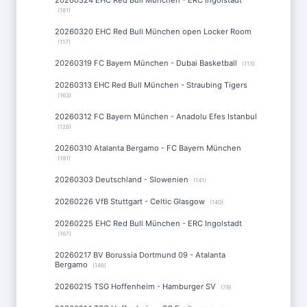
20260324 EHC Red Bull München - ERC Ingolstadt
(181)
20260320 EHC Red Bull München open Locker Room
(117)
20260319 FC Bayern München - Dubai Basketball
(113)
20260313 EHC Red Bull München - Straubing Tigers
(163)
20260312 FC Bayern München - Anadolu Efes Istanbul
(128)
20260310 Atalanta Bergamo - FC Bayern München
(191)
20260303 Deutschland - Slowenien
(141)
20260226 VfB Stuttgart - Celtic Glasgow
(140)
20260225 EHC Red Bull München - ERC Ingolstadt
(167)
20260217 BV Borussia Dortmund 09 - Atalanta
Bergamo
(146)
20260215 TSG Hoffenheim - Hamburger SV
(79)