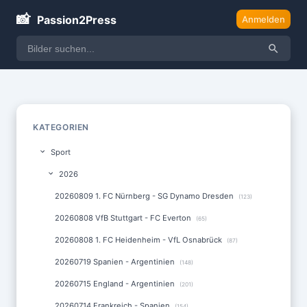
📸
Passion2Press
Anmelden
KATEGORIEN
Sport
2026
20260809 1. FC Nürnberg - SG Dynamo Dresden
(123)
20260808 VfB Stuttgart - FC Everton
(65)
20260808 1. FC Heidenheim - VfL Osnabrück
(87)
20260719 Spanien - Argentinien
(148)
20260715 England - Argentinien
(201)
20260714 Frankreich - Spanien
(154)