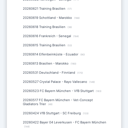
20260621 Training Brasilien
(17)
20260619 Schottland - Marokko
(166)
20260618 Training Brasilien
(36)
20260616 Frankreich - Senegal
(164)
20260615 Training Brasilien
(53)
20260614 Elfenbeinküste - Ecuador
(90)
20260613 Brasilien - Marokko
(190)
20260531 Deutschland - Finnland
(170)
20260527 Crystal Palace - Rayo Vallecano
(149)
20260523 FC Bayern München - VfB Stuttgart
(183)
20260517 FC Bayern München - Vet-Concept
Gladiators Trier
(48)
20260424 VfB Stuttgart - SC Freiburg
(133)
20260422 Bayer 04 Leverkusen - FC Bayern München
(144)