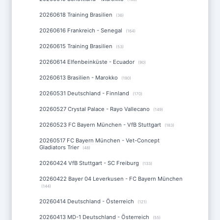
20260618 Training Brasilien
(36)
20260616 Frankreich - Senegal
(164)
20260615 Training Brasilien
(53)
20260614 Elfenbeinküste - Ecuador
(90)
20260613 Brasilien - Marokko
(190)
20260531 Deutschland - Finnland
(170)
20260527 Crystal Palace - Rayo Vallecano
(149)
20260523 FC Bayern München - VfB Stuttgart
(183)
20260517 FC Bayern München - Vet-Concept
Gladiators Trier
(48)
20260424 VfB Stuttgart - SC Freiburg
(133)
20260422 Bayer 04 Leverkusen - FC Bayern München
(144)
20260414 Deutschland - Österreich
(121)
20260413 MD-1 Deutschland - Österreich
(55)