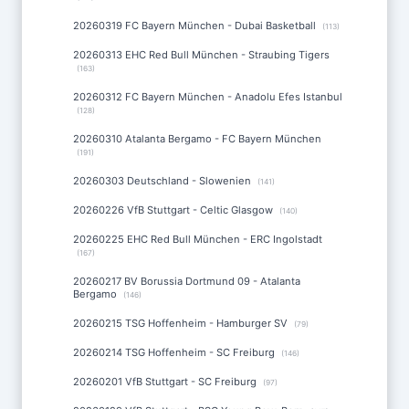
20260319 FC Bayern München - Dubai Basketball
(113)
20260313 EHC Red Bull München - Straubing Tigers
(163)
20260312 FC Bayern München - Anadolu Efes Istanbul
(128)
20260310 Atalanta Bergamo - FC Bayern München
(191)
20260303 Deutschland - Slowenien
(141)
20260226 VfB Stuttgart - Celtic Glasgow
(140)
20260225 EHC Red Bull München - ERC Ingolstadt
(167)
20260217 BV Borussia Dortmund 09 - Atalanta
Bergamo
(146)
20260215 TSG Hoffenheim - Hamburger SV
(79)
20260214 TSG Hoffenheim - SC Freiburg
(146)
20260201 VfB Stuttgart - SC Freiburg
(97)