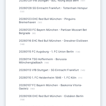
20260129 VfB Stuttgart - BSC Young Boys Bern
(147)
20260128 SG Eintracht Frankfurt - Tottenham Hotspur
(131)
20260123 EHC Red Bull München - Pinguins
Bremerhaven
(161)
20260120 FC Bayern München - Partizan Mozzart Bet
Belgrade
(95)
20260116 EHC Red Bull München - Dresdner Eislöwen
(148)
20260115 FC Augsburg - 1. FC Union Berlin
(136)
20260114 TSG Hoffenheim - Borussia
Mönchengladbach
(166)
20260113 VfB Stuttgart - SG Eintracht Frankfurt
(145)
20260110 1. FC Heidenheim 1846 - 1. FC Köln
(111)
20260107 FC Bayern München - Baskonia Vitoria-
Gasteiz
(180)
20260106 EHC Red Bull München - Eisbären Berlin
(158)