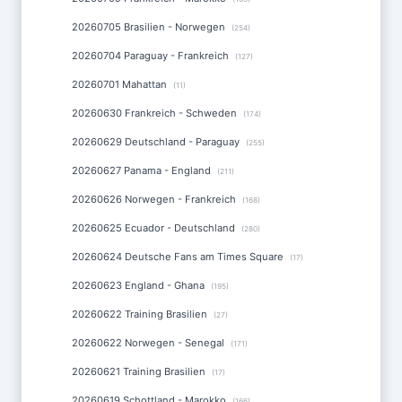
20260705 Brasilien - Norwegen
(254)
20260704 Paraguay - Frankreich
(127)
20260701 Mahattan
(11)
20260630 Frankreich - Schweden
(174)
20260629 Deutschland - Paraguay
(255)
20260627 Panama - England
(211)
20260626 Norwegen - Frankreich
(168)
20260625 Ecuador - Deutschland
(280)
20260624 Deutsche Fans am Times Square
(17)
20260623 England - Ghana
(195)
20260622 Training Brasilien
(27)
20260622 Norwegen - Senegal
(171)
20260621 Training Brasilien
(17)
20260619 Schottland - Marokko
(166)