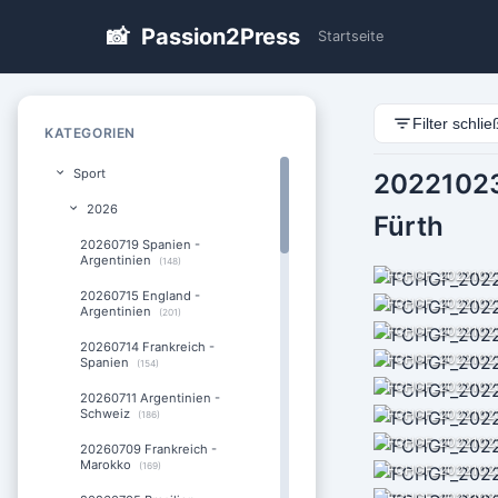
📸
Passion2Press
Startseite
Filter schli
KATEGORIEN
Sport
20221023
2026
Fürth
20260719 Spanien -
Argentinien
(148)
FCHGF_2022102
20260715 England -
FCHGF_2022102
Argentinien
(201)
FCHGF_2022102
20260714 Frankreich -
FCHGF_2022102
Spanien
(154)
FCHGF_2022102
20260711 Argentinien -
Schweiz
FCHGF_2022102
(186)
FCHGF_2022102
20260709 Frankreich -
Marokko
(169)
FCHGF_2022102
FCHGF_2022102