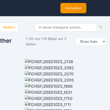
Anmelden
Weiter »
1-50 von 119 Bilder auf 3
ther
Seiten
FCHGF_20221023_2136
FCHGF_20221023_2092
FCHGF_20221023_2070
FCHGF_20221023_2005
FCHGF_20221023_1886
FCHGF_20221023_1831
FCHGF_20221023_1750
FCHGF_20221023_1711
FCHGF_20221023_1701