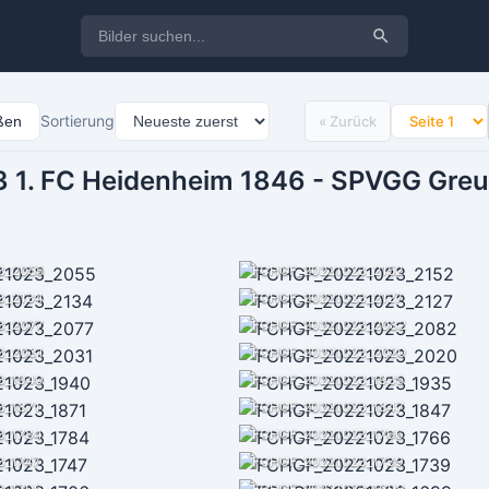
Sortierung
eßen
« Zurück
 1. FC Heidenheim 1846 - SPVGG Greu
3_2055
FCHGF_20221023_2152
3_2134
FCHGF_20221023_2127
3_2077
FCHGF_20221023_2082
3_2031
FCHGF_20221023_2020
3_1940
FCHGF_20221023_1935
3_1871
FCHGF_20221023_1847
3_1784
FCHGF_20221023_1766
3_1747
FCHGF_20221023_1739
3_1706
FCHGF_20221023_1699