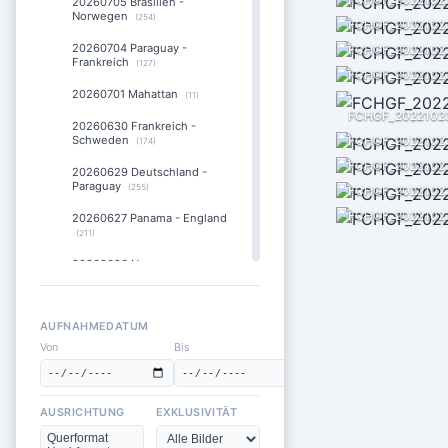
20260705 Brasilien -
Norwegen
(254)
FCHGF_2022102
20260704 Paraguay -
FCHGF_2022102
Frankreich
(127)
FCHGF_2022102
20260701 Mahattan
(11)
FCHGF_2022102
20260630 Frankreich -
Schweden
FCHGF_2022102
(174)
FCHGF_2022102
20260629 Deutschland -
Paraguay
(255)
FCHGF_2022102
FCHGF_2022102
20260627 Panama - England
(211)
20260626 Norwegen -
Frankreich
(168)
20260625 Ecuador -
Deutschland
(280)
AUFNAHMEDATUM
Von
Bis
20260624 Deutsche Fans
am Times Square
(17)
20260623 England - Ghana
AUSRICHTUNG
EXKLUSIVITÄT
(195)