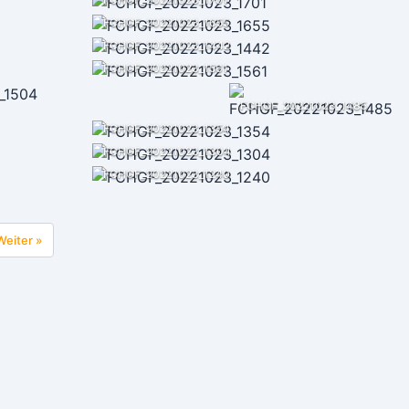
FCHGF_20221023_1655
FCHGF_20221023_1442
FCHGF_20221023_1561
FCHGF_20221023_1485
FCHGF_20221023_1354
FCHGF_20221023_1304
FCHGF_20221023_1240
Weiter »