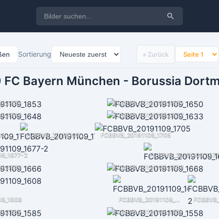
Sortierung
eßen
« Zurück
 FC Bayern München - Borussia Dort
09_1853
FCBBVB_20191109_1650
09_1648
FCBBVB_20191109_1633
FCBBVB_20191109_1779
FCBBVB_20191109_1731
FCBBVB_20191109_1705
9_1677-2
FCBBVB_20191109_167
09_1666
FCBBVB_20191109_1668
09_1608
FCBBVB_20191109_1606
09_1585
FCBBVB_20191109_1558