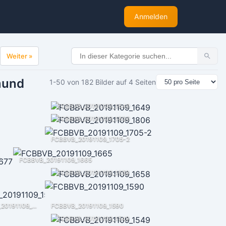
Anmelden
Weiter »
mund
1-50 von 182 Bilder auf 4 Seiten
FCBBVB_20191109_1649
FCBBVB_20191109_1806
FCBBVB_20191109_1705-2
7
FCBBVB_20191109_1665
FCBBVB_20191109_1658
FCBBVB_20191109_1590-2
FCBBVB_20191109_1590
FCBBVB_20191109_1549