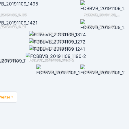
20191109_1495
FCBBVB_20191109_1488
20191109_1421
FCBBVB_20191109_1413
FCBBVB_20191109_1324
FCBBVB_20191109_1272
FCBBVB_20191109_1241
FCBBVB_20191109_1190
FCBBVB_20191109_1190-2
FCBBVB_20191109_1162
FCBBVB_20191109_1166
Weiter »