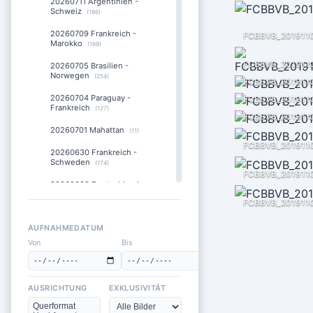
20260711 Argentinien -
Schweiz
(186)
20260709 Frankreich -
FCBBVB_201911
Marokko
(169)
20260705 Brasilien -
Norwegen
(254)
FCBBVB_201911
20260704 Paraguay -
FCBBVB_201911
Frankreich
(127)
FCBBVB_201911
20260701 Mahattan
(11)
FCBBVB_2019110
20260630 Frankreich -
Schweden
(174)
FCBBVB_201911
20260629 Deutschland -
Paraguay
(255)
FCBBVB_2019110
20260627 Panama - England
(211)
AUFNAHMEDATUM
Von
Bis
20260626 Norwegen -
Frankreich
(168)
20260625 Ecuador -
AUSRICHTUNG
EXKLUSIVITÄT
Deutschland
(280)