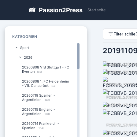
📸
Passion2Press
Startseite
Filter schli
KATEGORIEN
Sport
20191109
2026
FCBBVB_201911
20260808 VfB Stuttgart - FC
Everton
FCBBVB_201911
(65)
20260808 1. FC Heidenheim
- VfL Osnabrück
(64)
20260719 Spanien -
FCBBVB_2019110
Argentinien
(148)
FCBBVB_201911
20260715 England -
Argentinien
(201)
20260714 Frankreich -
FCBBVB_201911
Spanien
(154)
FCBBVB_201911