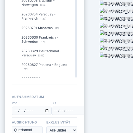
20260705 Brasilien -
RBMWOB_201910
Norwegen
(254)
RBMWOB_201910
20260704 Paraguay -
RBMWOB_201910
Frankreich
(127)
RBMWOB_201910
20260701 Mahattan
(11)
RBMWOB_201910
20260630 Frankreich -
RBMWOB_201910
Schweden
(174)
RBMWOB_201910
20260629 Deutschland -
RBMWOB_201910
Paraguay
(255)
20260627 Panama - England
(211)
20260626 Norwegen -
Frankreich
(168)
20260625 Ecuador -
Deutschland
(280)
AUFNAHMEDATUM
Von
Bis
20260624 Deutsche Fans
am Times Square
(17)
20260623 England - Ghana
AUSRICHTUNG
EXKLUSIVITÄT
(195)