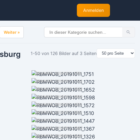
Anmelden
Weiter »
fsburg
1-50 von 126 Bilder auf 3 Seiten
RBMWOB_20191011_1751
RBMWOB_20191011_1702
RBMWOB_20191011_1652
RBMWOB_20191011_1598
RBMWOB_20191011_1572
RBMWOB_20191011_1510
RBMWOB_20191011_1447
RBMWOB_20191011_1367
RBMWOB_20191011_1326