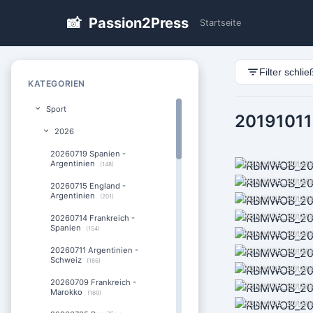
📸
Passion2Press
Startseite
Filter schli
KATEGORIEN
Sport
20191011
2026
20260719 Spanien -
RBMWOB_201910
Argentinien
(148)
RBMWOB_201910
20260715 England -
Argentinien
(201)
RBMWOB_201910
RBMWOB_201910
20260714 Frankreich -
Spanien
(154)
RBMWOB_201910
20260711 Argentinien -
RBMWOB_201910
Schweiz
(186)
RBMWOB_201910
20260709 Frankreich -
RBMWOB_201910
Marokko
(169)
RBMWOB_201910