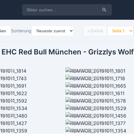
Sortierung
eßen
« Zurück
 EHC Red Bull München - Grizzlys Wol
11_1814
RBMWOB_20191011_1801
11_1743
RBMWOB_20191011_1718
11_1691
RBMWOB_20191011_1665
11_1622
RBMWOB_20191011_1611
11_1592
RBMWOB_20191011_1578
11_1534
RBMWOB_20191011_1529
11_1480
RBMWOB_20191011_1456
11_1427
RBMWOB_20191011_1377
11_1359
RBMWOB_20191011_1354