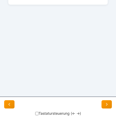
Impressum
Tastatursteuerung (← →)