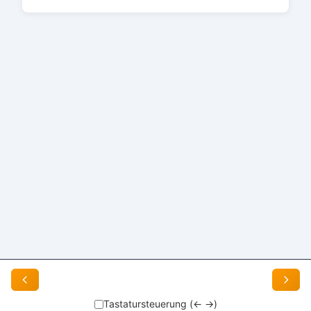
Impressum
Tastatursteuerung (← →)