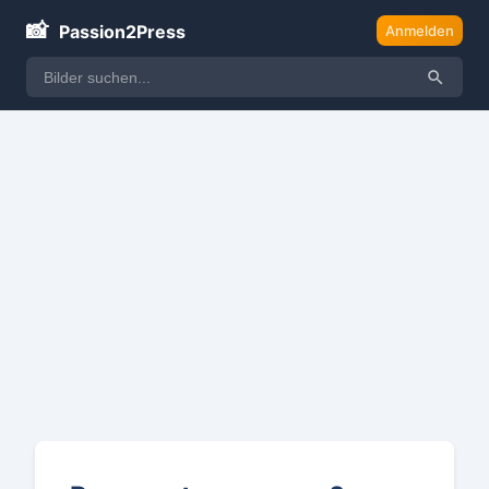
📸
Passion2Press
Anmelden